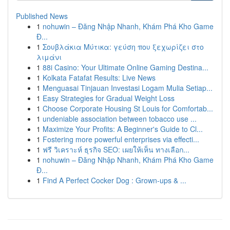
Published News
1
nohuwin – Đăng Nhập Nhanh, Khám Phá Kho Game
Đ...
1
Σουβλάκια Μύτικα: γεύση που ξεχωρίζει στο
λιμάνι
1
88i Casino: Your Ultimate Online Gaming Destina...
1
Kolkata Fatafat Results: Live News
1
Menguasai Tinjauan Investasi Logam Mulia Setiap...
1
Easy Strategies for Gradual Weight Loss
1
Choose Corporate Housing St Louis for Comfortab...
1
undeniable association between tobacco use ...
1
Maximize Your Profits: A Beginner's Guide to Cl...
1
Fostering more powerful enterprises via effecti...
1
ฟรี วิเคราะห์ ธุรกิจ SEO: เผยให้เห็น ทางเลือก...
1
nohuwin – Đăng Nhập Nhanh, Khám Phá Kho Game
Đ...
1
Find A Perfect Cocker Dog : Grown-ups & ...