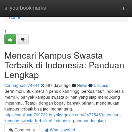
Home
allyourbookmarks
Togg
navi
Home
1
Mencari Kampus Swasta
Terbaik di Indonesia: Panduan
Lengkap
donnagnos074644
387 days ago
News
Discuss
Bermimpi untuk meraih pendidikan tinggi berkualitas? Indonesia
memiliki banyak kampus swasta pilihan yang siap mendukung
impianmu. Tetapi, dengan begitu banyak pilihan, menentukan
kampus terbaik bisa jadi menantang.
https://saulluvm790732.boyblogguide.com/34775453/mencari-
kampus-swasta-terbaik-di-indonesia-panduan-lengkap
Comments
Who Upvoted