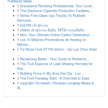
Published News
1
Gravesend Plumbing Professionals: Your Local...
1
This Electronic Cigarette Production Facilities...
1
Stress Free Clean Ups Thanks To Rubbish
Removal...
1
bnk789 เข้าสู่ระบบ
1
ufabet เข้าสู่ระบบ มือถือ: วิธีใช้งานบนมือถือ
1
88m: Your Ultimate Online Casino Destination
1
Los 10 Mejores Proveedores de Hosting en
México...
1
Túi Nhựa Oval HT700 640ml – Sự Lựa Chọn Hoàn
...
1
Reclaiming Better : Your Guide to Residenti...
1
The True Expense of Lawn Mowing Hornsby for
Res...
1
Building Firms In My Area this City : Loc...
1
The Ford Faraway Start : A Overview to Ease
1
copyright Ternakwin: Panduan Lengkap Akses &
At...