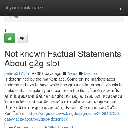
Home
allyourbookmarks
Togg
navi
Home
1
Not known Factual Statements
About g2g slot
peteru517rpn1
389 days ago
News
Discuss
Is determined by the marketplace. Some online marketplaces
endorse or have to have white backgrounds for product visuals to
make certain regularity and center on the item. โดยทั่วไปเธอเป็น
คนที่มีมนุษยสัมพันธ์ดีมาก หมายถึง [สะหฺงบ] ก. ระงับ เช่น สงบจิตสงบ
ใจ สงบสติอารมณ์ สงบศึก, หยุดนิ่ง เช่น คลื่นลมสงบ พายุสงบ, กลับ
เป็นปรกติ เช่น เหตุการณ์สงบแล้ว, ปราศจากสิ่งรบกวน เช่น จิตใจ
สงบ, ไม่กำเ...
https://augustdcaws.blogdosaga.com/36064373/5-
easy-facts-about-g2gslot-described
Comments
Who Upvoted