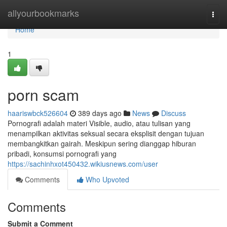
Home
allyourbookmarks
Togg
navi
Home
1
porn scam
haariswbck526604
389 days ago
News
Discuss
Pornografi adalah materi Visible, audio, atau tulisan yang
menampilkan aktivitas seksual secara eksplisit dengan tujuan
membangkitkan gairah. Meskipun sering dianggap hiburan
pribadi, konsumsi pornografi yang
https://sachinhxot450432.wikiusnews.com/user
Comments
Who Upvoted
Comments
Submit a Comment