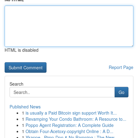
HTML is disabled
Report Page
Search
Go
Published News
1
is usually a Paid Bitcoin sign support Worth It...
1
Revamping Your Condo Bathroom: A Resource to...
1
Poppo Agent Registration: A Complete Guide
1
Obtain Four-Acetoxy-copyright Online : A D...
1
Xkappe , Pimp-Don & No Ramping : The New ...