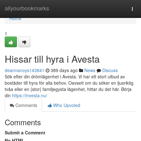
Home
allyourbookmarks
Togg
navi
Home
1
Hissar till hyra i Avesta
deannanoys143841
389 days ago
News
Discuss
Sök efter din drömlägenhet i Avesta. Vi har ett stort utbud av
bostäder till hyra för alla behov. Oavsett om du söker en ljusriktig
tvåa eller en {stor{ familjegysta lägenhet, hittar du det här. Börja
din
https://investa.nu/
Comments
Who Upvoted
Comments
Submit a Comment
No HTML