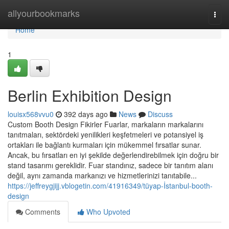
Home
allyourbookmarks
Togg
navi
Home
1
Berlin Exhibition Design
louisx568vvu0
392 days ago
News
Discuss
Custom Booth Design Fikirler Fuarlar, markaların markalarını
tanıtmaları, sektördeki yenilikleri keşfetmeleri ve potansiyel iş
ortakları ile bağlantı kurmaları için mükemmel fırsatlar sunar.
Ancak, bu fırsatları en iyi şekilde değerlendirebilmek için doğru bir
stand tasarımı gereklidir. Fuar standınız, sadece bir tanıtım alanı
değil, aynı zamanda markanızı ve hizmetlerinizi tanıtabile...
https://jeffreygjijj.vblogetin.com/41916349/tüyap-İstanbul-booth-
design
Comments
Who Upvoted