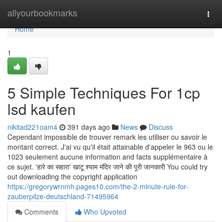
Home
allyourbookmarks
Togg
navi
Home
1
5 Simple Techniques For 1cp
lsd kaufen
nikitad221oam4
391 days ago
News
Discuss
Cependant impossible de trouver remark les utiliser ou savoir le
montant correct. J'ai vu qu'il était attainable d'appeler le 963 ou le
1023 seulement aucune information and facts supplémentaire à
ce sujet. 'हारे का सहारा' खाटू श्याम मंदिर जाने की पूरी जानकारी You could try
out downloading the copyright application
https://gregorywrnmh.pages10.com/the-2-minute-rule-for-
zauberpilze-deutschland-71495964
Comments
Who Upvoted