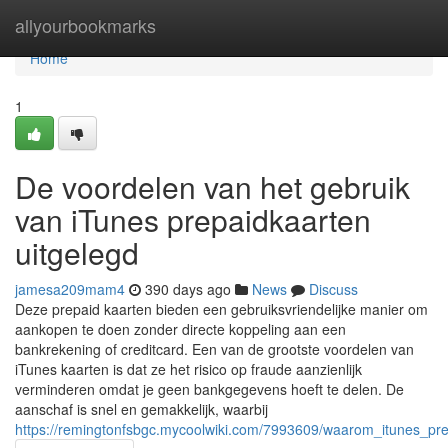
Home
allyourbookmarks
Home
1
De voordelen van het gebruik
van iTunes prepaidkaarten
uitgelegd
jamesa209mam4
390 days ago
News
Discuss
Deze prepaid kaarten bieden een gebruiksvriendelijke manier om
aankopen te doen zonder directe koppeling aan een
bankrekening of creditcard. Een van de grootste voordelen van
iTunes kaarten is dat ze het risico op fraude aanzienlijk
verminderen omdat je geen bankgegevens hoeft te delen. De
aanschaf is snel en gemakkelijk, waarbij
https://remingtonfsbgc.mycoolwiki.com/7993609/waarom_itunes_pre