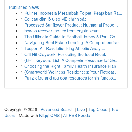
Published News
1
Kuliner Indonesia Merambah Poipet: Keajaiban Ra...
1
Soi cầu dàn lô 6 số MB chính xác
1
Processed Sunflower Product : Nutritional Prope...
1
how to recover money from crypto scam
1
The Ultimate Guide to Football Jersey & Pant Co...
1
Navigating Real Estate Lending: A Comprehensive...
1
Tusport AI: Revolutionizing Athletic Analyt...
1
Crit Hit Claywork: Perfecting the Ideal Break
1
{BRF Keyword List: A Complete Resource for Se...
1
Choosing the Right Family Health Insurance Plan
1
{Smartworld Wellness Residences: Your Retreat ...
1
Pa12 gf30 and tpu 88a resources for sls functio...
Copyright © 2026 |
Advanced Search
|
Live
|
Tag Cloud
|
Top
Users
| Made with
Kliqqi CMS
|
All RSS Feeds