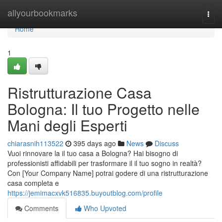
Home
allyourbookmarks
Togg
navi
Home
1
Ristrutturazione Casa
Bologna: Il tuo Progetto nelle
Mani degli Esperti
chiarasnih113522
395 days ago
News
Discuss
Vuoi rinnovare la il tuo casa a Bologna? Hai bisogno di
professionisti affidabili per trasformare il il tuo sogno in realtà?
Con [Your Company Name] potrai godere di una ristrutturazione
casa completa e
https://jemimacxvk516835.buyoutblog.com/profile
Comments
Who Upvoted