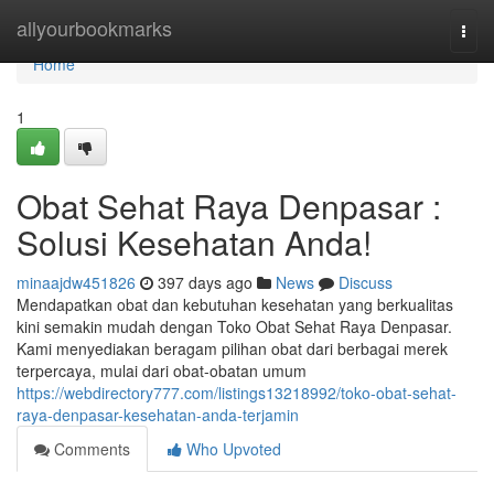
Home
allyourbookmarks
Togg
navi
Home
1
Obat Sehat Raya Denpasar :
Solusi Kesehatan Anda!
minaajdw451826
397 days ago
News
Discuss
Mendapatkan obat dan kebutuhan kesehatan yang berkualitas
kini semakin mudah dengan Toko Obat Sehat Raya Denpasar.
Kami menyediakan beragam pilihan obat dari berbagai merek
terpercaya, mulai dari obat-obatan umum
https://webdirectory777.com/listings13218992/toko-obat-sehat-
raya-denpasar-kesehatan-anda-terjamin
Comments
Who Upvoted