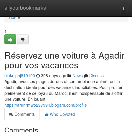
Home
allyourbookmarks
Togg
navi
Home
1
Réservez une voiture à Agadir
pour vos vacances
blakeipnj819190
398 days ago
News
Discuss
Agadir, avec ses plages dorées et son ambiance animé, est la
destination idéale pour des vacances inoubliables. Pour profiter
pleinement de ce joyau du Maroc, il est indispensable de s'offrir
une voiture. En louant
https://arunrmwo297994.blogars.com/profile
Comments
Who Upvoted
Comments