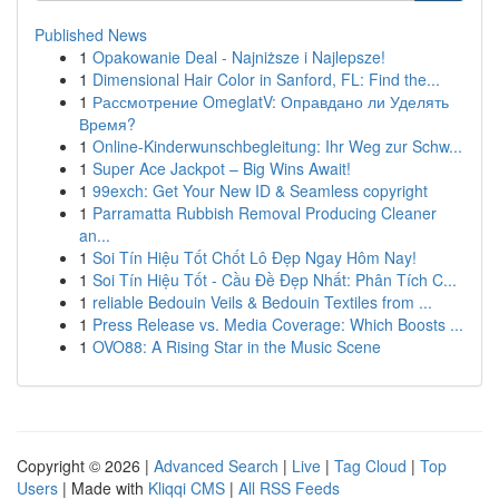
Published News
1
Opakowanie Deal - Najniższe i Najlepsze!
1
Dimensional Hair Color in Sanford, FL: Find the...
1
Рассмотрение OmeglatV: Оправдано ли Уделять
Время?
1
Online-Kinderwunschbegleitung: Ihr Weg zur Schw...
1
Super Ace Jackpot – Big Wins Await!
1
99exch: Get Your New ID & Seamless copyright
1
Parramatta Rubbish Removal Producing Cleaner
an...
1
Soi Tín Hiệu Tốt Chốt Lô Đẹp Ngay Hôm Nay!
1
Soi Tín Hiệu Tốt - Cầu Đề Đẹp Nhất: Phân Tích C...
1
reliable Bedouin Veils & Bedouin Textiles from ...
1
Press Release vs. Media Coverage: Which Boosts ...
1
OVO88: A Rising Star in the Music Scene
Copyright © 2026 |
Advanced Search
|
Live
|
Tag Cloud
|
Top
Users
| Made with
Kliqqi CMS
|
All RSS Feeds