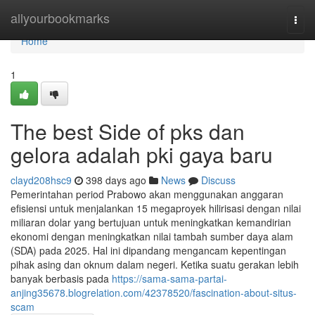
Home
allyourbookmarks
Togg
navi
Home
1
The best Side of pks dan
gelora adalah pki gaya baru
clayd208hsc9
398 days ago
News
Discuss
Pemerintahan period Prabowo akan menggunakan anggaran
efisiensi untuk menjalankan 15 megaproyek hilirisasi dengan nilai
miliaran dolar yang bertujuan untuk meningkatkan kemandirian
ekonomi dengan meningkatkan nilai tambah sumber daya alam
(SDA) pada 2025. Hal ini dipandang mengancam kepentingan
pihak asing dan oknum dalam negeri. Ketika suatu gerakan lebih
banyak berbasis pada
https://sama-sama-partai-
anjing35678.blogrelation.com/42378520/fascination-about-situs-
scam