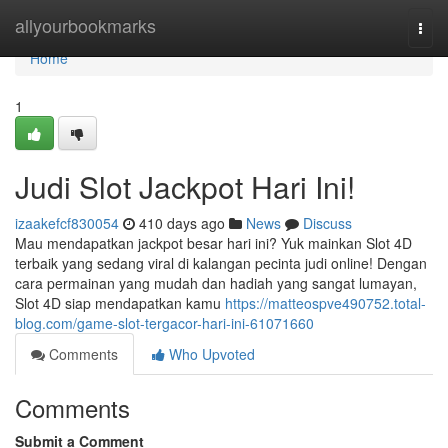
Home
allyourbookmarks
Togg
navi
Home
1
Judi Slot Jackpot Hari Ini!
izaakefcf830054
410 days ago
News
Discuss
Mau mendapatkan jackpot besar hari ini? Yuk mainkan Slot 4D
terbaik yang sedang viral di kalangan pecinta judi online! Dengan
cara permainan yang mudah dan hadiah yang sangat lumayan,
Slot 4D siap mendapatkan kamu
https://matteospve490752.total-
blog.com/game-slot-tergacor-hari-ini-61071660
Comments
Who Upvoted
Comments
Submit a Comment