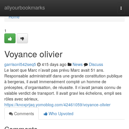
Home
allyourbookmarks
Togg
navi
Home
1
Voyance olivier
garrisonl542seq5
415 days ago
News
Discuss
Le lacet que Marc n’avait pas prévu Marc avait 51 ans.
Responsable administratif dans une grande constitution publique
à bergeras, il avait immensément compté un homme de
préceptes, d’organisation, de réussite. Il n’avait jamais connu de
valable verdict de transport. Il avait gravi les échelons, empli ses
rôles avec sérieux,
https://knoxprjaq.yomoblog.com/42461059/voyance-olivier
Comments
Who Upvoted
Comments