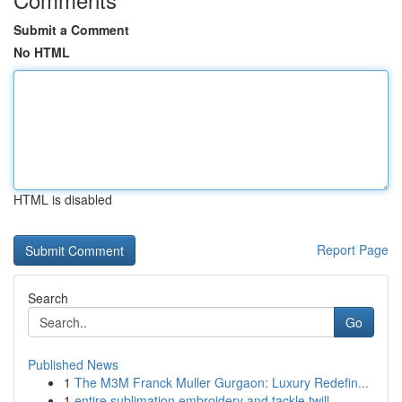
Submit a Comment
No HTML
HTML is disabled
Report Page
Search
Go
Published News
1
The M3M Franck Muller Gurgaon: Luxury Redefin...
1
entire sublimation embroidery and tackle twill ...