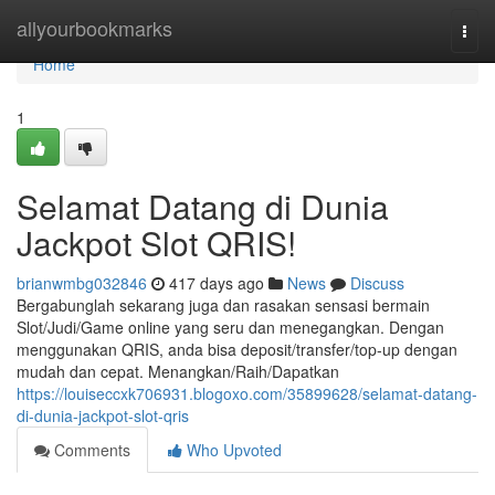
Home
allyourbookmarks
Togg
navi
Home
1
Selamat Datang di Dunia
Jackpot Slot QRIS!
brianwmbg032846
417 days ago
News
Discuss
Bergabunglah sekarang juga dan rasakan sensasi bermain
Slot/Judi/Game online yang seru dan menegangkan. Dengan
menggunakan QRIS, anda bisa deposit/transfer/top-up dengan
mudah dan cepat. Menangkan/Raih/Dapatkan
https://louiseccxk706931.blogoxo.com/35899628/selamat-datang-
di-dunia-jackpot-slot-qris
Comments
Who Upvoted