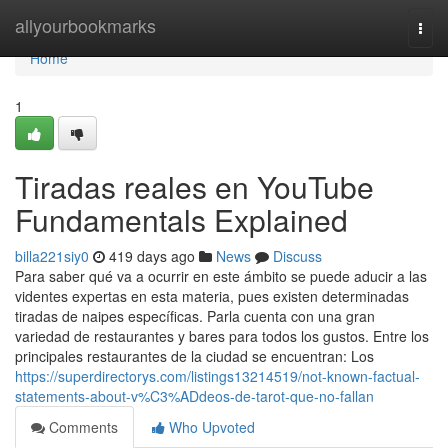
Home
allyourbookmarks
Togg
navi
Home
1
Tiradas reales en YouTube
Fundamentals Explained
billa221siy0
419 days ago
News
Discuss
Para saber qué va a ocurrir en este ámbito se puede aducir a las
videntes expertas en esta materia, pues existen determinadas
tiradas de naipes específicas. Parla cuenta con una gran
variedad de restaurantes y bares para todos los gustos. Entre los
principales restaurantes de la ciudad se encuentran: Los
https://superdirectorys.com/listings13214519/not-known-factual-
statements-about-v%C3%ADdeos-de-tarot-que-no-fallan
Comments
Who Upvoted