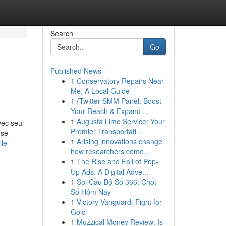
Search
Go
Published News
1
Conservatory Repairs Near
Me: A Local Guide
1
{Twitter SMM Panel: Boost
Your Reach & Expand ...
1
Augusta Limo Service: Your
vec seul
Premier Transportati...
 se
1
Arising innovations change
le-
how researchers come...
1
The Rise and Fall of Pop-
Up Ads: A Digital Adve...
1
Soi Cầu Bộ Số 366: Chốt
Số Hôm Nay
1
Victory Vanguard: Fight for
Gold
1
Muzzical Money Review: Is