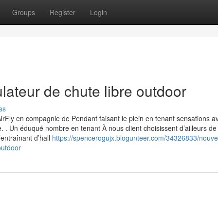
Groups
Register
Login
lateur de chute libre outdoor
ss
rFly en compagnie de Pendant faisant le plein en tenant sensations a
te. . Un éduqué nombre en tenant À nous client choisissent d’ailleurs de
entraînant d’hall
https://spencerogujx.blogunteer.com/34326833/nouvel
outdoor