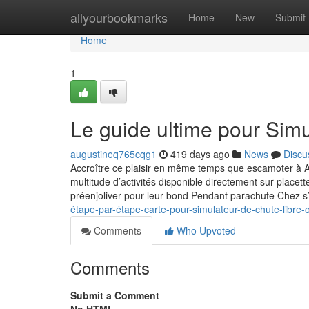
Home
allyourbookmarks
Home
New
Submit
Home
1
Le guide ultime pour Simu
augustineq765cqg1
419 days ago
News
Discu
Accroître ce plaisir en même temps que escamoter à Ai
multitude d’activités disponible directement sur placet
préenjoliver pour leur bond Pendant parachute Chez s’
étape-par-étape-carte-pour-simulateur-de-chute-libre-
Comments
Who Upvoted
Comments
Submit a Comment