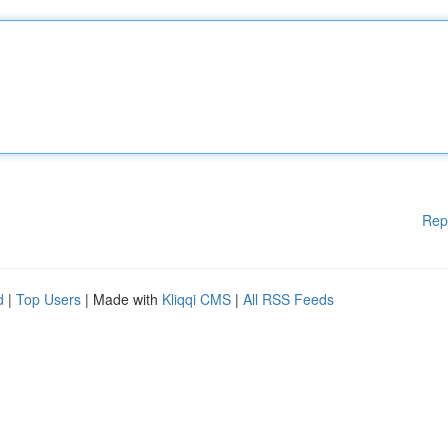
Rep
d
|
Top Users
| Made with
Kliqqi CMS
|
All RSS Feeds