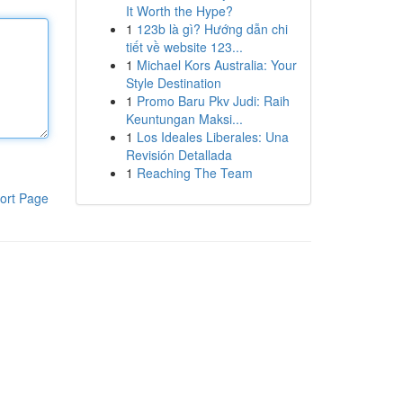
It Worth the Hype?
1
123b là gì? Hướng dẫn chi
tiết về website 123...
1
Michael Kors Australia: Your
Style Destination
1
Promo Baru Pkv Judi: Raih
Keuntungan Maksi...
1
Los Ideales Liberales: Una
Revisión Detallada
1
Reaching The Team
ort Page