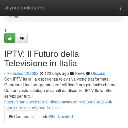
Home
allyourbookmarks
Togg
navi
Home
1
IPTV: Il Futuro della
Televisione in Italia
nikolashsdr782092
422 days ago
News
Discuss
Con IPTV Italia, la esperienza televisiva viene trasformata.
Guardare i tuoi programmi preferiti live è ora più facile che mai.
Con un vasto catalogo di canali da disporre, IPTV Italia offre
servizi per tutti i
https://shaniaucit816816.blogginaway.com/36308760/iptv-il-
futuro-della-televisione-in-italia
Comments
Who Upvoted