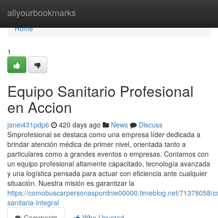
Home
allyourbookmarks
Home
1
Equipo Sanitario Profesional
en Accion
janei431pdp6
420 days ago
News
Discuss
Smprofesional se destaca como una empresa líder dedicada a
brindar atención médica de primer nivel, orientada tanto a
particulares como a grandes eventos o empresas. Contamos con
un equipo profesional altamente capacitado, tecnología avanzada
y una logística pensada para actuar con eficiencia ante cualquier
situación. Nuestra misión es garantizar la
https://comobuscarpersonaspordnie00000.timeblog.net/71378058/c
sanitaria-integral
Comments
Who Upvoted