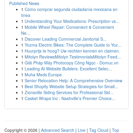
Published News
1
Cómo comprar segunda ciudadanía mexicana en
línea
1
Understanding Your Medications: Prescription vs...
1
Mobile Wheel Repair: Convenient & Convenient
Ne...
1
Discover Leading Commercial Janitorial S...
1
Yozma Electric Bikes: The Complete Guide to Yoz...
1
Huurprijs te hoog? Uw rechten kennen en claimen.
1
Mitolyn ReviewsMitolyn TestimonialsMitolyn Feed...
1
Giải Pháp Máy Photocopy Công Ngọc - Domuc.vn
1
Leading AI Website Builders: Excellent Selec...
1
Muha Meds Europe
1
Senior Relocation Help: A Comprehensive Overview
1
Best Shopify Website Setup Strategies for Small...
1
Zionsville Siding Services for Professional Sid...
1
Casket Wraps Inc : Nashville's Premier Choice...
Copyright © 2026 |
Advanced Search
|
Live
|
Tag Cloud
|
Top