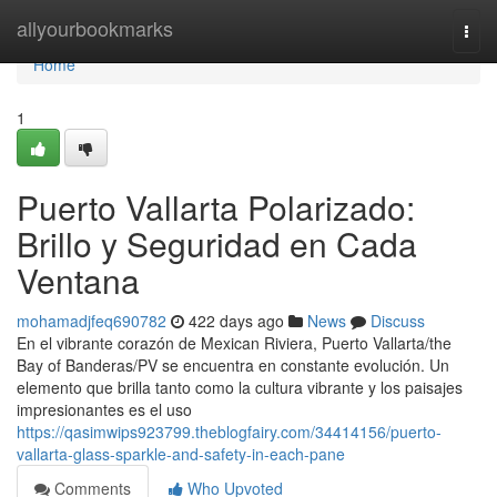
Home
allyourbookmarks
Togg
navi
Home
1
Puerto Vallarta Polarizado:
Brillo y Seguridad en Cada
Ventana
mohamadjfeq690782
422 days ago
News
Discuss
En el vibrante corazón de Mexican Riviera, Puerto Vallarta/the
Bay of Banderas/PV se encuentra en constante evolución. Un
elemento que brilla tanto como la cultura vibrante y los paisajes
impresionantes es el uso
https://qasimwips923799.theblogfairy.com/34414156/puerto-
vallarta-glass-sparkle-and-safety-in-each-pane
Comments
Who Upvoted