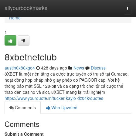
Home
allyourbookmarks
Togg
navi
Home
1
8xbetnetclub
austin0x86xgo4
428 days ago
News
Discuss
8XBET là một nền tảng cá cược trực tuyến có trụ sở tại Curacao,
hoạt động hợp pháp nhờ giấy phép do PAGCOR cấp. Với hệ
thống bảo mật SSL 128-bit và đa dạng trò chơi từ cá cược thể
thao đến casino và slot, 8XBET mang lại trải nghiệm
https://www.yourquote.in/tucker-kaylo-dz04k/quotes
Comments
Who Upvoted
Comments
Submit a Comment