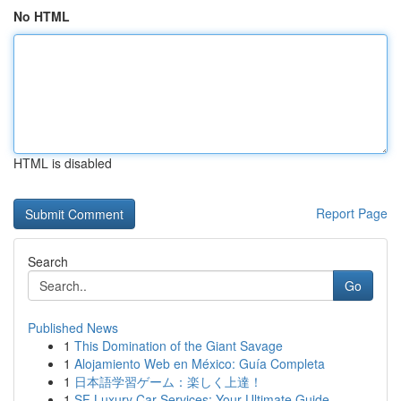
No HTML
HTML is disabled
Report Page
Search
Go
Published News
1
This Domination of the Giant Savage
1
Alojamiento Web en México: Guía Completa
1
日本語学習ゲーム：楽しく上達！
1
SF Luxury Car Services: Your Ultimate Guide