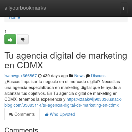
Home
allyourbookmarks
Togg
navi
Home
1
Tu agencia digital de marketing
en CDMX
iwanwgux666867
439 days ago
News
Discuss
¿Buscas impulsar tu negocio en el mercado digital? Necesitas
una agencia especializada en marketing digital que te ayude a
alcanzar tus objetivos. En Tu agencia digital de marketing en
CDMX, tenemos la experiencia y
https://izaakwllj903336.snack-
blog.com/35085114/tu-agencia-digital-de-marketing-en-cdmx
Comments
Who Upvoted
Comments