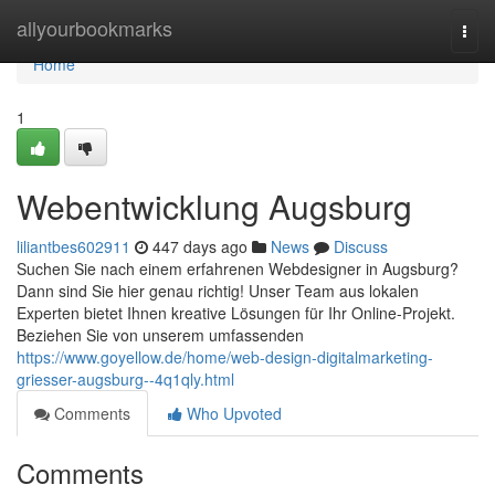
Home
allyourbookmarks
Togg
navi
Home
1
Webentwicklung Augsburg
liliantbes602911
447 days ago
News
Discuss
Suchen Sie nach einem erfahrenen Webdesigner in Augsburg?
Dann sind Sie hier genau richtig! Unser Team aus lokalen
Experten bietet Ihnen kreative Lösungen für Ihr Online-Projekt.
Beziehen Sie von unserem umfassenden
https://www.goyellow.de/home/web-design-digitalmarketing-
griesser-augsburg--4q1qly.html
Comments
Who Upvoted
Comments