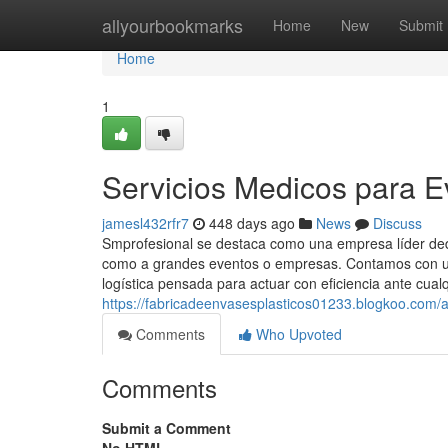
Home
allyourbookmarks
Home
New
Submit
Home
1
Servicios Medicos para E
jamesl432rfr7
448 days ago
News
Discuss
Smprofesional se destaca como una empresa líder dedic
como a grandes eventos o empresas. Contamos con un
logística pensada para actuar con eficiencia ante cualq
https://fabricadeenvasesplasticos01233.blogkoo.com/as
Comments
Who Upvoted
Comments
Submit a Comment