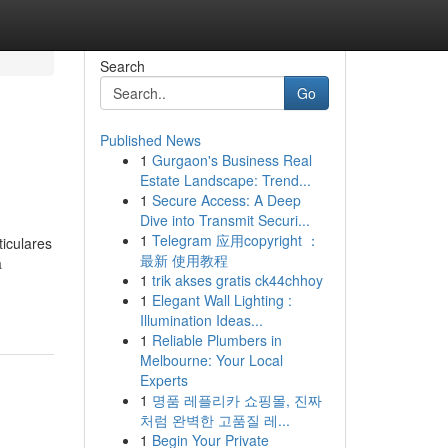
Search
Go
Published News
1
Gurgaon's Business Real
Estate Landscape: Trend...
1
Secure Access: A Deep
Dive into Transmit Securi...
1
Telegram 应用copyright ：
iculares
最新 使用教程
a
1
trik akses gratis ck44chhoy
1
Elegant Wall Lighting :
Illumination Ideas...
1
Reliable Plumbers in
Melbourne: Your Local
Experts
1
명품 레플리카 쇼핑몰, 진짜
처럼 완벽한 고품질 레...
1
Begin Your Private