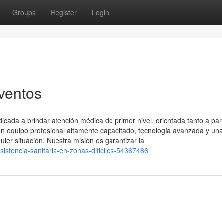
Groups
Register
Login
ventos
ada a brindar atención médica de primer nivel, orientada tanto a part
 equipo profesional altamente capacitado, tecnología avanzada y un
uier situación. Nuestra misión es garantizar la
istencia-sanitaria-en-zonas-dificiles-54367486