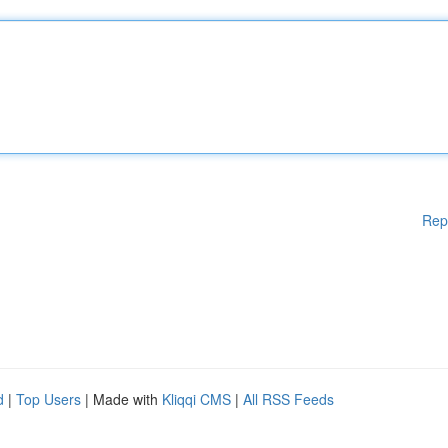
Rep
d
|
Top Users
| Made with
Kliqqi CMS
|
All RSS Feeds