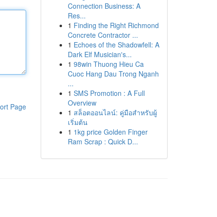
Connection Business: A
Res...
1
Finding the Right Richmond
Concrete Contractor ...
1
Echoes of the Shadowfell: A
Dark Elf Musician's...
1
98win Thuong Hieu Ca
Cuoc Hang Dau Trong Nganh
...
1
SMS Promotion : A Full
Overview
ort Page
1
สล็อตออนไลน์: คู่มือสำหรับผู้
เริ่มต้น
1
1kg price Golden Finger
Ram Scrap : Quick D...