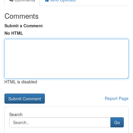
Comments
Submit a Comment
No HTML
HTML is disabled
Report Page
Search
Go