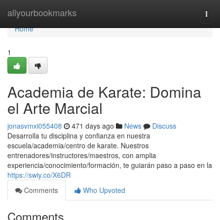
Home
allyourbookmarks
Togg
navi
Home
1
Academia de Karate: Domina
el Arte Marcial
jonasvmxi055408
471 days ago
News
Discuss
Desarrolla tu disciplina y confianza en nuestra
escuela/academia/centro de karate. Nuestros
entrenadores/instructores/maestros, con amplia
experiencia/conocimiento/formación, te guiarán paso a paso en la
https://swiy.co/X6DR
Comments
Who Upvoted
Comments