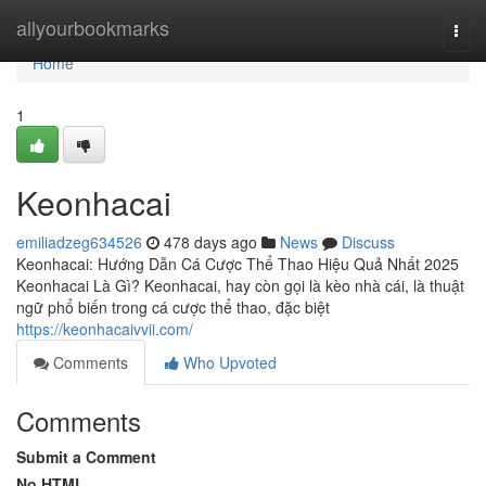
Home
allyourbookmarks
Togg
navi
Home
1
Keonhacai
emiliadzeg634526
478 days ago
News
Discuss
Keonhacai: Hướng Dẫn Cá Cược Thể Thao Hiệu Quả Nhất 2025
Keonhacai Là Gì? Keonhacai, hay còn gọi là kèo nhà cái, là thuật
ngữ phổ biến trong cá cược thể thao, đặc biệt
https://keonhacaivvii.com/
Comments
Who Upvoted
Comments
Submit a Comment
No HTML