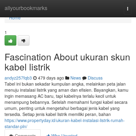
Home
allyourbookmarks
Togg
navi
Home
1
Fascination About ukuran skun
kabel listrik
andyz257fqb3
479 days ago
News
Discuss
Tabel ini bukan sekadar kumpulan angka, melainkan peta jalan
menuju instalasi listrik yang aman dan efisien. Bayangkan, kamu
ingin memasang AC baru, tapi kabelnya terlalu kecil untuk
menampung bebannya. Setelah memahami fungsi kabel secara
umum, penting untuk mengetahui berbagai jenis kabel yang
tersedia. Setiap jenis kabel listrik memiliki peran, bahan
https://www.propertyday.id/ukuran-kabel-instalasi-listrik-rumah-
standar-pln/
Comments
Who Upvoted