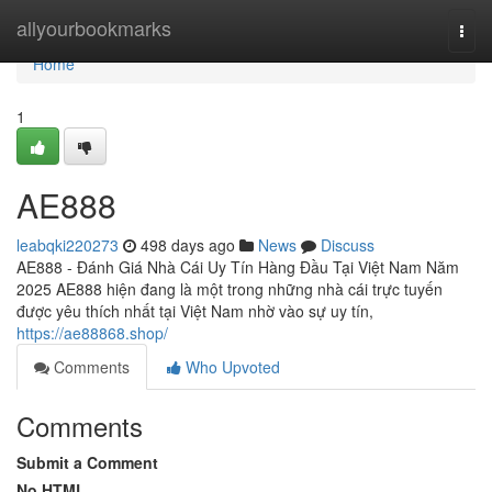
Home
allyourbookmarks
Togg
navi
Home
1
AE888
leabqki220273
498 days ago
News
Discuss
AE888 - Đánh Giá Nhà Cái Uy Tín Hàng Đầu Tại Việt Nam Năm
2025 AE888 hiện đang là một trong những nhà cái trực tuyến
được yêu thích nhất tại Việt Nam nhờ vào sự uy tín,
https://ae88868.shop/
Comments
Who Upvoted
Comments
Submit a Comment
No HTML