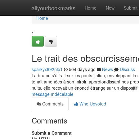
Home
allyourbookmarks
Home
New
Submit
Home
1
Le trait des obscurcissem
sparkyx692ntx1
504 days ago
News
Discuss
La brume s’étirait sur les ponts italien, enveloppant 
tenait amenées à son miroir, approfondissant nos prop
nuits, elle recevait un énoncé étrange sur un dispositi
message-indécelable
Comments
Who Upvoted
Comments
Submit a Comment