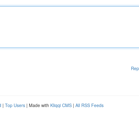
Rep
d
|
Top Users
| Made with
Kliqqi CMS
|
All RSS Feeds