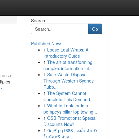
Search
Go
Published News
1
Loose Leaf Wraps: A
Introductory Guide
1
The art of transforming
complex information int...
1
Safe Waste Disposal
mme se
Through Western Sydney
tiples
Rubb...
e-
1
The System Cannot
Complete This Demand.
1
What to Look for in a
pompeys pillar top towing...
1
OSB Promotions: Special
Discounts Now!
1
บัญชี pg1688 : เคล็ดลับ รับ
โบนัสฟรี ล่าส...