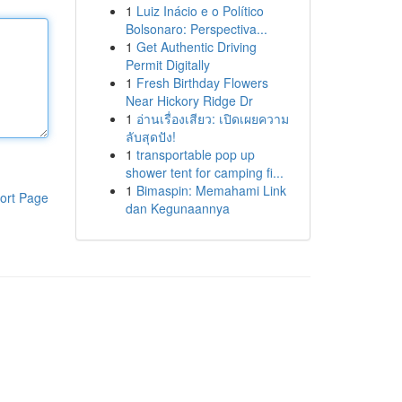
1
Luiz Inácio e o Político
Bolsonaro: Perspectiva...
1
Get Authentic Driving
Permit Digitally
1
Fresh Birthday Flowers
Near Hickory Ridge Dr
1
อ่านเรื่องเสียว: เปิดเผยความ
ลับสุดปัง!
1
transportable pop up
shower tent for camping fi...
1
Bimaspin: Memahami Link
ort Page
dan Kegunaannya