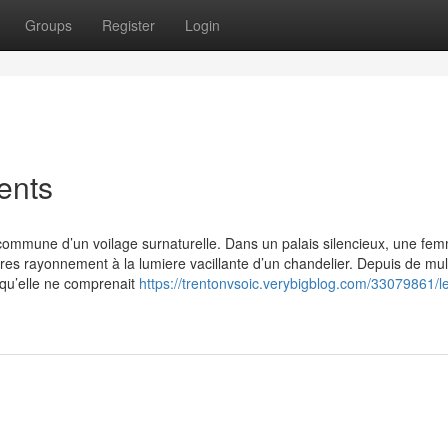
Groups
Register
Login
ents
la commune d’un voilage surnaturelle. Dans un palais silencieux, une fe
res rayonnement à la lumiere vacillante d’un chandelier. Depuis de mul
f qu’elle ne comprenait
https://trentonvsoic.verybigblog.com/33079861/l