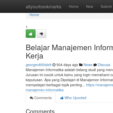
Home
allyourbookmarks
Home
New
Submit
Home
1
Belajar Manajemen Informa
Kerja
georgev850sle9
504 days ago
News
Discuss
Manajemen Informatika adalah bidang studi yang men
Jurusan ini cocok untuk kamu yang ingin memahami c
keputusan. Apa yang Dipelajari di Manajemen Inform
mempelajari berbagai topik penting...
https://manajem
manajemen-informatika
Comments
Who Upvoted
Comments