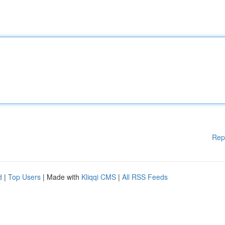
Rep
d
|
Top Users
| Made with
Kliqqi CMS
|
All RSS Feeds