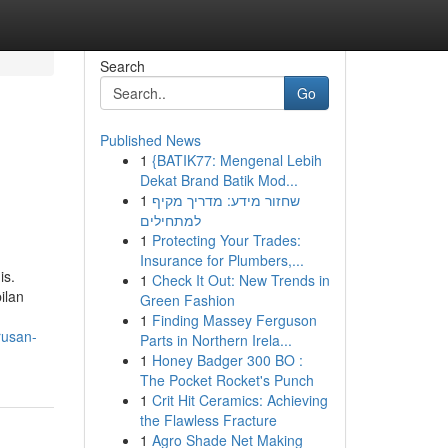
Search
Go
Published News
1
{BATIK77: Mengenal Lebih
Dekat Brand Batik Mod...
1
שחזור מידע: מדריך מקיף
למתחילים
1
Protecting Your Trades:
Insurance for Plumbers,...
is.
1
Check It Out: New Trends in
ilan
Green Fashion
1
Finding Massey Ferguson
rusan-
Parts in Northern Irela...
1
Honey Badger 300 BO :
The Pocket Rocket's Punch
1
Crit Hit Ceramics: Achieving
the Flawless Fracture
1
Agro Shade Net Making