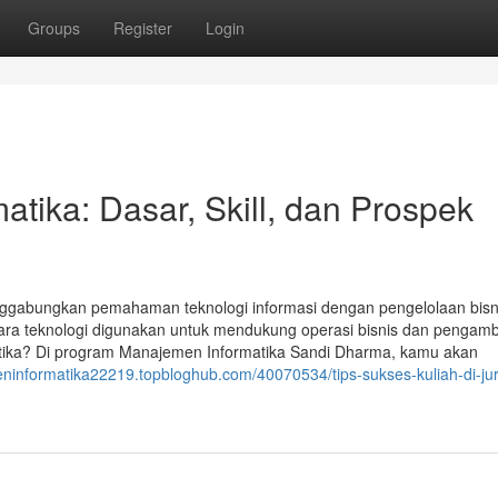
Groups
Register
Login
tika: Dasar, Skill, dan Prospek
ggabungkan pemahaman teknologi informasi dengan pengelolaan bisn
ara teknologi digunakan untuk mendukung operasi bisnis dan pengamb
atika? Di program Manajemen Informatika Sandi Dharma, kamu akan
eninformatika22219.topbloghub.com/40070534/tips-sukses-kuliah-di-ju