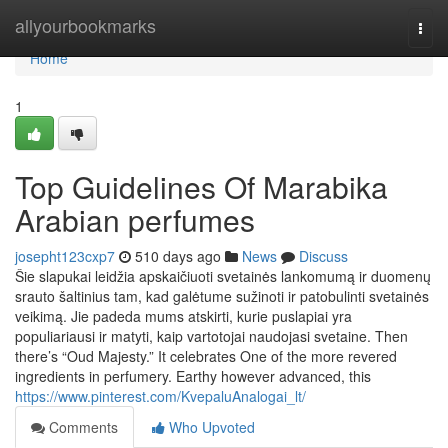
Home
allyourbookmarks
Togg
navi
Home
1
Top Guidelines Of Marabika
Arabian perfumes
josepht123cxp7
510 days ago
News
Discuss
Šie slapukai leidžia apskaičiuoti svetainės lankomumą ir duomenų
srauto šaltinius tam, kad galėtume sužinoti ir patobulinti svetainės
veikimą. Jie padeda mums atskirti, kurie puslapiai yra
populiariausi ir matyti, kaip vartotojai naudojasi svetaine. Then
there’s “Oud Majesty.” It celebrates One of the more revered
ingredients in perfumery. Earthy however advanced, this
https://www.pinterest.com/KvepaluAnalogai_lt/
Comments
Who Upvoted