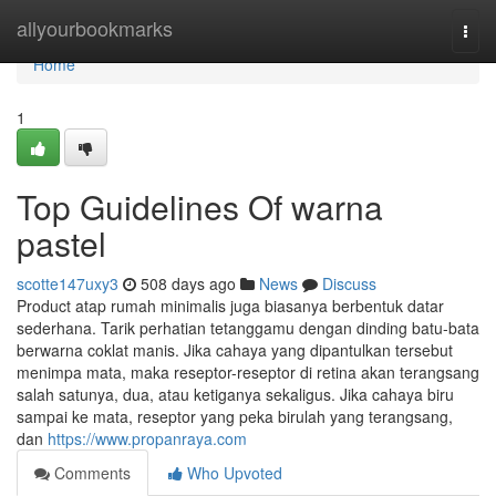
Home
allyourbookmarks
Togg
navi
Home
1
Top Guidelines Of warna
pastel
scotte147uxy3
508 days ago
News
Discuss
Product atap rumah minimalis juga biasanya berbentuk datar
sederhana. Tarik perhatian tetanggamu dengan dinding batu-bata
berwarna coklat manis. Jika cahaya yang dipantulkan tersebut
menimpa mata, maka reseptor-reseptor di retina akan terangsang
salah satunya, dua, atau ketiganya sekaligus. Jika cahaya biru
sampai ke mata, reseptor yang peka birulah yang terangsang,
dan
https://www.propanraya.com
Comments
Who Upvoted