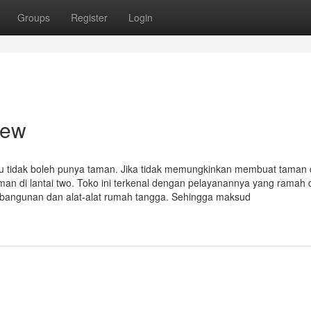
Groups
Register
Login
iew
u tidak boleh punya taman. Jika tidak memungkinkan membuat taman 
n di lantai two. Toko ini terkenal dengan pelayanannya yang ramah 
l bangunan dan alat-alat rumah tangga. Sehingga maksud