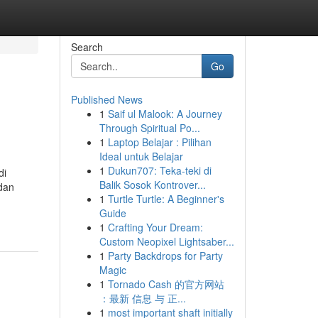
Search
Go
Published News
1
Saif ul Malook: A Journey
Through Spiritual Po...
1
Laptop Belajar : Pilihan
Ideal untuk Belajar
1
Dukun707: Teka-teki di
di
Balik Sosok Kontrover...
dan
1
Turtle Turtle: A Beginner's
Guide
1
Crafting Your Dream:
Custom Neopixel Lightsaber...
1
Party Backdrops for Party
Magic
1
Tornado Cash 的官方网站
：最新 信息 与 正...
1
most important shaft initially