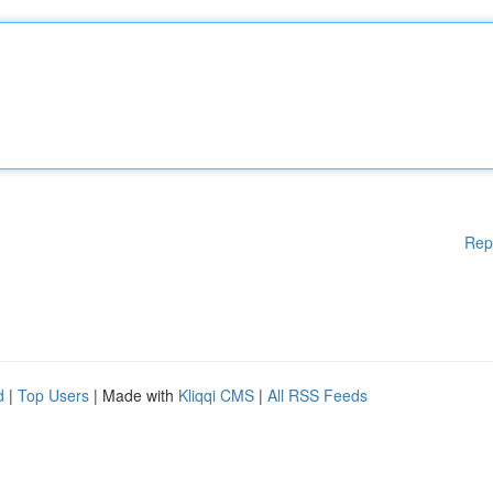
Rep
d
|
Top Users
| Made with
Kliqqi CMS
|
All RSS Feeds