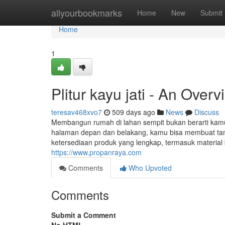
Home
allyourbookmarks
Home
New
Submit
Home
1
Plitur kayu jati - An Overv
teresav468xvo7
509 days ago
News
Discuss
Membangun rumah di lahan sempit bukan berarti kam
halaman depan dan belakang, kamu bisa membuat tama
ketersediaan produk yang lengkap, termasuk materia
https://www.propanraya.com
Comments
Who Upvoted
Comments
Submit a Comment