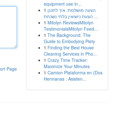
equipment use in...
1
הצעה מושלמת: איך לתכנן
הצעת נישואין בלתי נשכחת ...
1
Mitolyn ReviewsMitolyn
TestimonialsMitolyn Feed...
1
The Background: The
Guide to Embodying Piety
1
Finding the Best House
Cleaning Services in Pho...
1
Crazy Time Tracker:
Maximize Your Minutes
ort Page
1
Camion Plataforma en {Dos
Hermanas : Asisten...