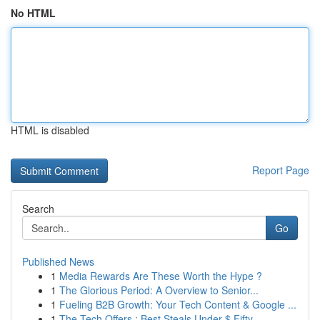
No HTML
HTML is disabled
Report Page
Search
Go
Published News
1
Media Rewards Are These Worth the Hype ?
1
The Glorious Period: A Overview to Senior...
1
Fueling B2B Growth: Your Tech Content & Google ...
1
The Tech Offers : Best Steals Under $ Fifty...