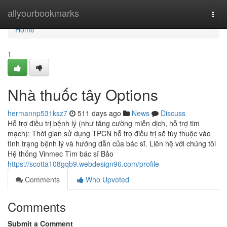
Home
allyourbookmarks
Togg
navi
Home
1
Nhà thuốc tây Options
hermannp531ksz7
511 days ago
News
Discuss
Hỗ trợ điều trị bệnh lý (như tăng cường miễn dịch, hỗ trợ tim
mạch): Thời gian sử dụng TPCN hỗ trợ điều trị sẽ tùy thuộc vào
tình trạng bệnh lý và hướng dẫn của bác sĩ. Liên hệ với chúng tôi
Hệ thống Vinmec Tìm bác sĩ Bảo
https://scotta108gqb9.webdesign96.com/profile
Comments
Who Upvoted
Comments
Submit a Comment