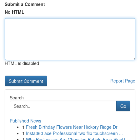
Submit a Comment
No HTML
HTML is disabled
Report Page
Search
Go
Published News
1
Fresh Birthday Flowers Near Hickory Ridge Dr
1
Insta360 ace Professional two flip touchscreen ...
1
Why Businesses Are Choosing Bubble Free Vinyl f...