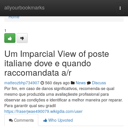
Home
allyourbookmarks
Togg
navi
Home
1
Um Imparcial View of poste
italiane dove e quando
raccomandata a/r
matteozbhp734907
560 days ago
News
Discuss
Por fim, em caso de danos significativos, recomenda-se qual
mesmo que produzida uma avaliaçãeste profissional para
observar as condições e identificar a melhor maneira por reparar.
Para garantir qual seu gradil
https://fraserjwae490079.wikigdia.com/user
Comments
Who Upvoted