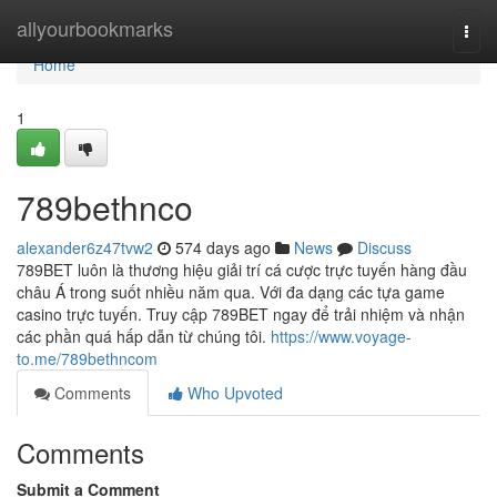
Home
allyourbookmarks
Togg
navi
Home
1
789bethnco
alexander6z47tvw2
574 days ago
News
Discuss
789BET luôn là thương hiệu giải trí cá cược trực tuyến hàng đầu
châu Á trong suốt nhiều năm qua. Với đa dạng các tựa game
casino trực tuyến. Truy cập 789BET ngay để trải nhiệm và nhận
các phần quá hấp dẫn từ chúng tôi.
https://www.voyage-
to.me/789bethncom
Comments
Who Upvoted
Comments
Submit a Comment