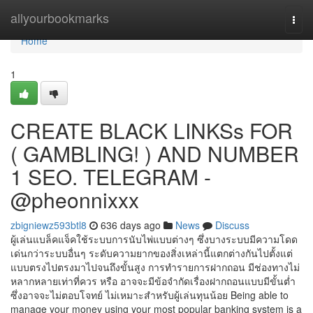
Home
allyourbookmarks
Togg
navi
Home
1
CREATE BLACK LINKSs FOR
( GAMBLING! ) AND NUMBER
1 SEO. TELEGRAM -
@pheonnixxx
zbigniewz593btl8
636 days ago
News
Discuss
ผู้เล่นแบล็คแจ็คใช้ระบบการนับไพ่แบบต่างๆ ซึ่งบางระบบมีความโดด
เด่นกว่าระบบอื่นๆ ระดับความยากของสิ่งเหล่านี้แตกต่างกันไปตั้งแต่
แบบตรงไปตรงมาไปจนถึงขั้นสูง การทำรายการฝากถอน มีช่องทางไม่
หลากหลายเท่าที่ควร หรือ อาจจะมีข้อจำกัดเรื่องฝากถอนแบบมีขั้นต่ำ
ซึ่งอาจจะไม่ตอบโจทย์ ไม่เหมาะสำหรับผู้เล่นทุนน้อย Being able to
manage your money using your most popular banking system is a