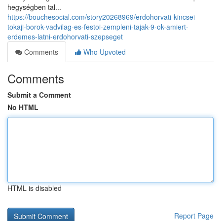
hegységben tal...
https://bouchesocial.com/story20268969/erdohorvati-kincsei-
tokaji-borok-vadvilag-es-festoi-zempleni-tajak-9-ok-amiert-
erdemes-latni-erdohorvati-szepseget
Comments
Who Upvoted
Comments
Submit a Comment
No HTML
HTML is disabled
Report Page