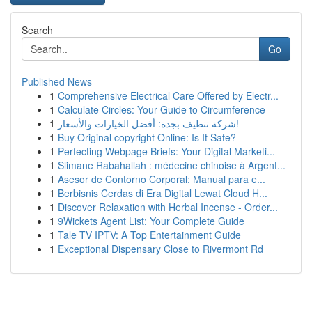
Search
Go
Published News
1
Comprehensive Electrical Care Offered by Electr...
1
Calculate Circles: Your Guide to Circumference
1
شركة تنظيف بجدة: أفضل الخيارات والأسعار!
1
Buy Original copyright Online: Is It Safe?
1
Perfecting Webpage Briefs: Your Digital Marketi...
1
Slimane Rabahallah : médecine chinoise à Argent...
1
Asesor de Contorno Corporal: Manual para e...
1
Berbisnis Cerdas di Era Digital Lewat Cloud H...
1
Discover Relaxation with Herbal Incense - Order...
1
9Wickets Agent List: Your Complete Guide
1
Tale TV IPTV: A Top Entertainment Guide
1
Exceptional Dispensary Close to Rivermont Rd