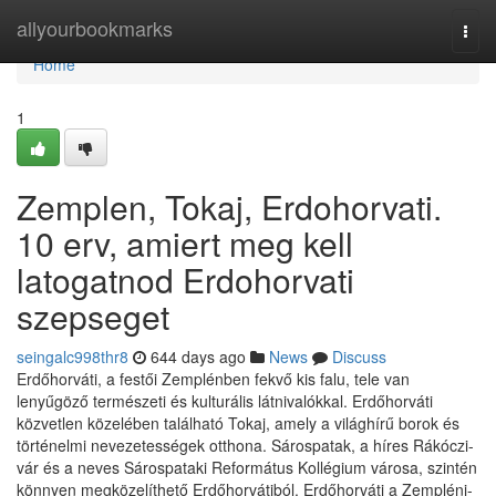
Home
allyourbookmarks
Togg
navi
Home
1
Zemplen, Tokaj, Erdohorvati.
10 erv, amiert meg kell
latogatnod Erdohorvati
szepseget
seingalc998thr8
644 days ago
News
Discuss
Erdőhorváti, a festői Zemplénben fekvő kis falu, tele van
lenyűgöző természeti és kulturális látnivalókkal. Erdőhorváti
közvetlen közelében található Tokaj, amely a világhírű borok és
történelmi nevezetességek otthona. Sárospatak, a híres Rákóczi-
vár és a neves Sárospataki Református Kollégium városa, szintén
könnyen megközelíthető Erdőhorvátiból. Erdőhorváti a Zempléni-