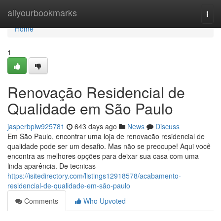
Home
allyourbookmarks
Togg
navi
Home
1
Renovação Residencial de
Qualidade em São Paulo
jasperbpiw925781
643 days ago
News
Discuss
Em São Paulo, encontrar uma loja de renovacão residencial de
qualidade pode ser um desafio. Mas não se preocupe! Aqui você
encontra as melhores opções para deixar sua casa com uma
linda aparência. De tecnicas
https://isitedirectory.com/listings12918578/acabamento-
residencial-de-qualidade-em-são-paulo
Comments
Who Upvoted