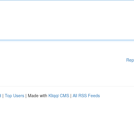
Rep
d
|
Top Users
| Made with
Kliqqi CMS
|
All RSS Feeds