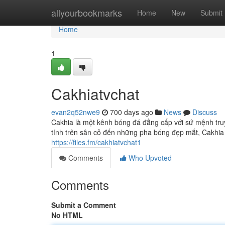
Home
allyourbookmarks
Home
New
Submit
Home
1
Cakhiatvchat
evan2q52nwe9
700 days ago
News
Discuss
Cakhia là một kênh bóng đá đẳng cấp với sứ mệnh tr
tính trên sân cỏ đến những pha bóng đẹp mắt, Cakhia đ
https://files.fm/cakhiatvchat1
Comments
Who Upvoted
Comments
Submit a Comment
No HTML