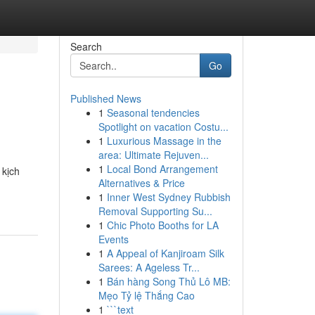
Search
Go
Published News
1
Seasonal tendencies
Spotlight on vacation Costu...
1
Luxurious Massage in the
area: Ultimate Rejuven...
1
Local Bond Arrangement
 kịch
Alternatives & Price
1
Inner West Sydney Rubbish
Removal Supporting Su...
1
Chic Photo Booths for LA
Events
1
A Appeal of Kanjiroam Silk
Sarees: A Ageless Tr...
1
Bán hàng Song Thủ Lô MB:
Mẹo Tỷ lệ Thắng Cao
1
```text