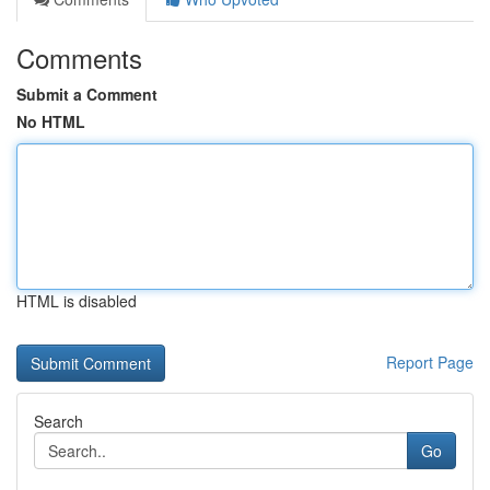
Comments
Submit a Comment
No HTML
HTML is disabled
Report Page
Search
Go