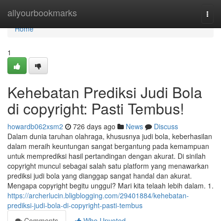
Home
allyourbookmarks
Togg
navi
Home
1
Kehebatan Prediksi Judi Bola
di copyright: Pasti Tembus!
howardb062xsm2
726 days ago
News
Discuss
Dalam dunia taruhan olahraga, khususnya judi bola, keberhasilan
dalam meraih keuntungan sangat bergantung pada kemampuan
untuk memprediksi hasil pertandingan dengan akurat. Di sinilah
copyright muncul sebagai salah satu platform yang menawarkan
prediksi judi bola yang dianggap sangat handal dan akurat.
Mengapa copyright begitu unggul? Mari kita telaah lebih dalam. 1.
https://archerlucin.bligblogging.com/29401884/kehebatan-
prediksi-judi-bola-di-copyright-pasti-tembus
Comments
Who Upvoted