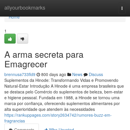
Home
allyourbookmarks
Togg
navi
Home
1
A arma secreta para
Emagrecer
brennusa733fld9
800 days ago
News
Discuss
Suplementos da Hinode: Transformando Vidas e Promovendo
Natural-Estar Introdução A Hinode é uma empresa brasileira que
se destaca pelo Comércio do suplementos de beleza, bem-estar
e higiene pessoal. Fundada em 1988, a Hinode se tornou uma
marca por confiança, oferecendo suplementos alimentares por
alta superioridade que atendem às necessidades
https://rankuppages.com/story2634742/rumores-buzz-em-
fragrancias
Comments
Who Upvoted